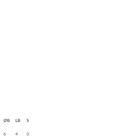
ØB
LB
S
6
4
0