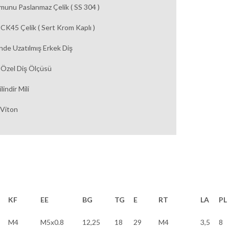
munu Paslanmaz Çelik ( SS 304 )
li CK45 Çelik ( Sert Krom Kaplı )
linde Uzatılmış Erkek Diş
li Özel Diş Ölçüsü
lindir Mili
 Viton
KF
EE
BG
TG
E
RT
LA
PL
M4
M5x0.8
12,25
18
29
M4
3,5
8