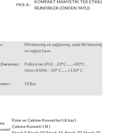
KOMPAKT MANYETİK TEK ETKİLİ
PKS-A :
SİLİNDİRLER (ÖNDEN YAYLI)
 :
Filtrelenmiş ve yağlanmış, yada filtrelenmiş
ve yağsız hava
 Derecesi :
Poliüretan (PU) : -20°C.......+80°C
Viton (FKM) : -30° C.......+150° C
ıncı :
10 Bar
İtme ve Çekme Kuvvetleri (6 bar)
me
Çekme Kuvveti
( N )
vveti
Strok 5
Strok 10
Strok 15
Strok 20
Strok 25