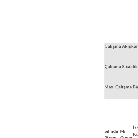
Çalışma Akışkanı
Çalışma Sıcaklık
Max. Çalışma Bas
İt
Silindir
Mil
Ku
Ø mm
Ø mm