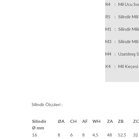
R4
:
Mil Ucu So
R5
:
Silindir Mi
M1
:
Silindir Mi
M3
:
Silindir Mi
M4
:
Uzatılmış Si
K4
:
Mil Keçesi
Silindir Ölçüleri :
Silindir
ØA
CH
AF
WH
ZA
ZB
ZC
Ø mm
16
8
6
8
4,5
48
52,5
32