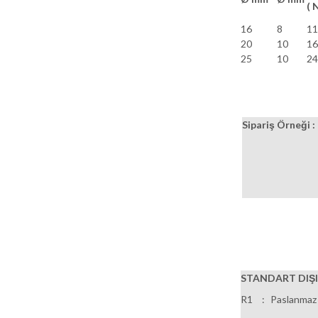
( 
16
8
11
20
10
16
25
10
24
Sipariş Örneği :
STANDART DIŞ
R1
:
Paslanmaz Ç