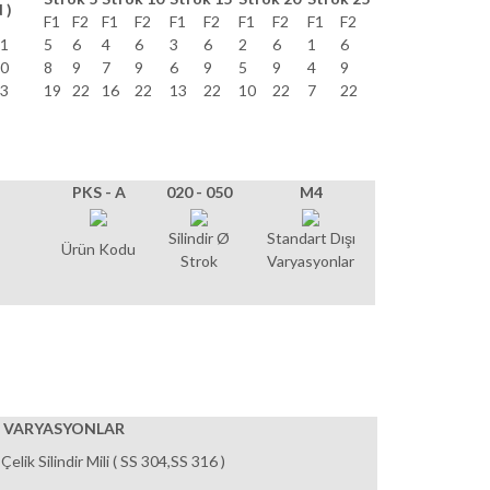
N )
F1
F2
F1
F2
F1
F2
F1
F2
F1
F2
1
5
6
4
6
3
6
2
6
1
6
0
8
9
7
9
6
9
5
9
4
9
3
19
22
16
22
13
22
10
22
7
22
PKS - A
020 - 050
M4
Silindir Ø
Standart Dışı
Ürün Kodu
Strok
Varyasyonlar
I VARYASYONLAR
elik Silindir Mili ( SS 304,SS 316 )